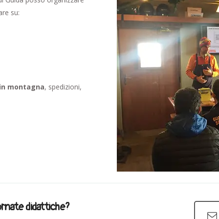
are su:
 in montagna
, spedizioni,
ornate didattiche?