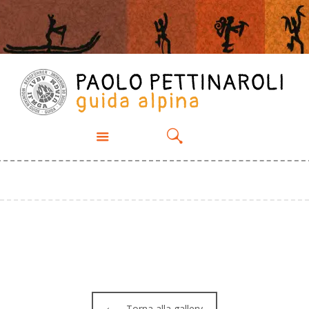
PROPOSTE
CHI SONO
ESPERIENZE
GALLERY
CONTATTI
Torna alla gallery