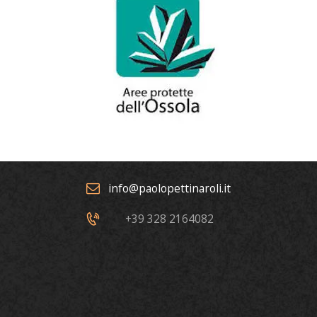
info@paolopettinaroli.it
+39 328 2164082