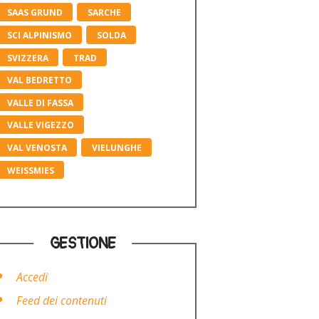
SAAS GRUND
SARCHE
SCI ALPINISMO
SOLDA
SVIZZERA
TRAD
VAL BEDRETTO
VALLE DI FASSA
VALLE VIGEZZO
VAL VENOSTA
VIELUNGHE
WEISSMIES
GESTIONE
Accedi
Feed dei contenuti