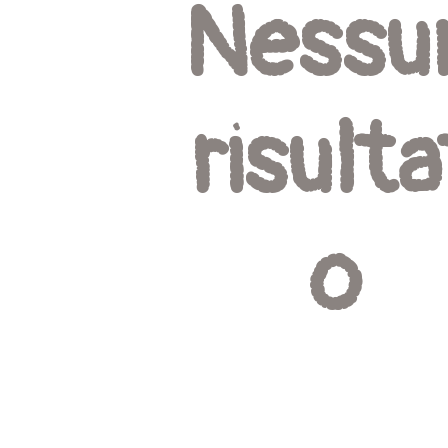
Nessu
risulta
o