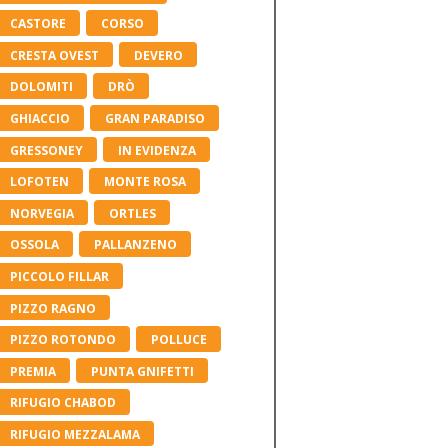
CASTORE
CORSO
CRESTA OVEST
DEVERO
DOLOMITI
DRÒ
GHIACCIO
GRAN PARADISO
GRESSONEY
IN EVIDENZA
LOFOTEN
MONTE ROSA
NORVEGIA
ORTLES
OSSOLA
PALLANZENO
PICCOLO FILLAR
PIZZO RAGNO
PIZZO ROTONDO
POLLUCE
PREMIA
PUNTA GNIFETTI
RIFUGIO CHABOD
RIFUGIO MEZZALAMA