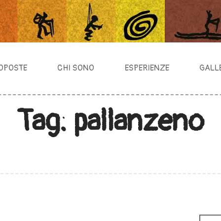
PROPOSTE
CHI SONO
ESPERIENZE
OPOSTE
CHI SONO
ESPERIENZE
GALL
GALLERY
Tag: pallanzeno
CONTATTI