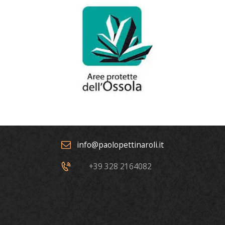
info@paolopettinaroli.it
+39 328 2164082