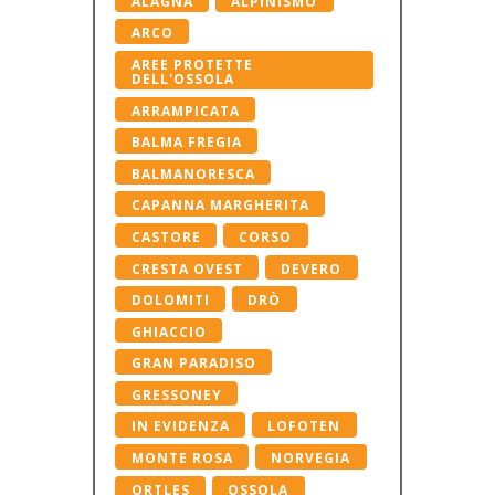
ALAGNA
ALPINISMO
ARCO
AREE PROTETTE
DELL'OSSOLA
ARRAMPICATA
BALMA FREGIA
BALMANORESCA
CAPANNA MARGHERITA
CASTORE
CORSO
CRESTA OVEST
DEVERO
DOLOMITI
DRÒ
GHIACCIO
GRAN PARADISO
GRESSONEY
IN EVIDENZA
LOFOTEN
MONTE ROSA
NORVEGIA
ORTLES
OSSOLA