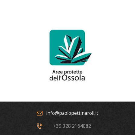
info@paolopettinaroli.it
+39 328 2164082